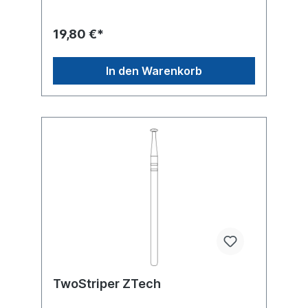
gleichförmiger Korngröße Hohe
Diamatkorn-Haftung auf Spitzen und auf
und auf kanten unserer Diamantscheiben
19,80 €*
Hoher Abtrag bei feinstem Schlifbild
Wirtschaftlicher Vorteil durch längere
mehrfach höhere Standzeit, dadurch Zeit-
In den Warenkorb
und Geldersparnis bis zu 60% Extrem
geringe Wärmeentwicklung bei Zirkon,
Keramik, IPS e.max® und allen anderen
keramiken Kann bei geringer Drehzal
(2000-3000 U/min) auch teure
Keramiksteine ersetzen Wirtschaftlicher
Vorteil bei extrem langer Standzeit,
schnelleres, präziseres Arbeiten und
weniger Ausschuss
TwoStriper ZTech