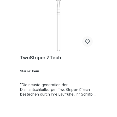
TwoStriper ZTech
Stärke:
Fein
"Die neuste generation der
Diamantschleifkörper TwoStriper-ZTech
bestechen durch Ihre Laufruhe, ihr Schlifbild
und letzlich durch ihre extrem hohe
Standzeit. Das beste für Zirkon und
Keramik" HP Schaft mit 2,35 mm Extra
scharfe Diamanten in ausgesiebter,