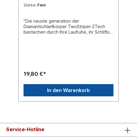
Stärke:
Fein
"Die neuste generation der
Diamantschleifkörper TwoStriper-ZTech
bestechen durch Ihre Laufruhe, ihr Schlifbild
und letzlich durch ihre extrem hohe
Standzeit. Das beste für Zirkon und
Keramik" HP Schaft mit 2,35 mm Extra
scharfe Diamanten in ausgesiebter,
gleichförmiger Korngröße Hohe
Diamatkorn-Haftung auf Spitzen und auf
und auf kanten unserer Diamantscheiben
19,80 €*
Hoher Abtrag bei feinstem Schlifbild
Wirtschaftlicher Vorteil durch längere
mehrfach höhere Standzeit, dadurch Zeit-
In den Warenkorb
und Geldersparnis bis zu 60% Extrem
geringe Wärmeentwicklung bei Zirkon,
Keramik, IPS e.max® und allen anderen
keramiken Kann bei geringer Drehzal
(2000-3000 U/min) auch teure
Keramiksteine ersetzen Wirtschaftlicher
Vorteil bei extrem langer Standzeit,
Service-Hotline
schnelleres, präziseres Arbeiten und
weniger Ausschuss